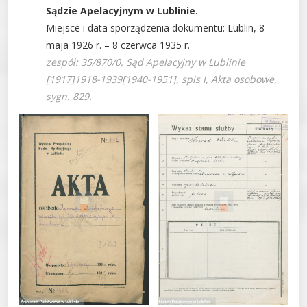
Sądzie Apelacyjnym w Lublinie.
Miejsce i data sporządzenia dokumentu: Lublin, 8
maja 1926 r. – 8 czerwca 1935 r.
zespół: 35/870/0, Sąd Apelacyjny w Lublinie
[1917]1918-1939[1940-1951], spis I, Akta osobowe,
sygn. 829.