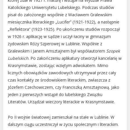
której zdał w 1921 r. maturę i wstąpił na Wydział Prawa
Katolickiego Uniwersytetu Lubelskiego. Podczas studiów
pisał do założonego wspólnie z Wacławem Gralewskim
miesięcznika literackiego „Lucifer” (1921-1922), a następnie
„Reflektora” (1923-1925). Po ukończeniu studiów rozpoczął
w 1926 r. aplikację w sądzie i uczył łaciny w gimnazjum
żydowskim Róży Szperowej w Lublinie. Wspólnie z
Gralewskim i Janem Arnsztajnem był współautorem
Szopek
Lubelskich
. Po zakończeniu aplikatury otworzył kancelarię w
Krasnymstawie, zostając wziętym adwokatem. Mimo
licznych obowiązków zawodowych utrzymywał przez cały
czas kontakty ze środowiskiem literackim, zwłaszcza z
Józefem Czechowiczem, czy Franciszką Arnsztajnową. Jako
jeden z pierwszych wstąpił do lubelskiego Związku
Literatów. Urządzał wieczory literackie w Krasnymstawie.
Po II wojnie światowej zamieszkał na stałe w Lublinie. W
dalszym ciągu uczestniczył w życiu społecznym i literackim.